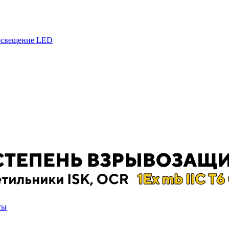
 освещение LED
ты