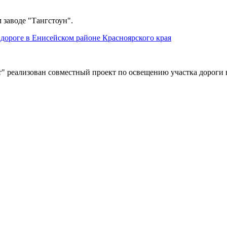
 заводе "Тангстоун".
дороге в Енисейском районе Красноярского края
" реализован совместный проект по освещению участка дороги 