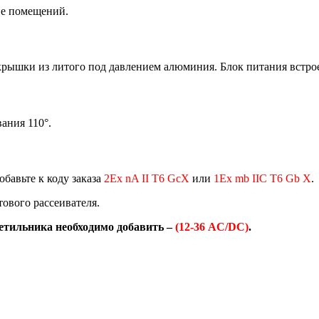
не помещений.
рышки из литого под давлением алюминия. Блок питания встрое
ания 110°.
обавьте к коду заказа
2Ех nA II T6 GcX
или
1Ex mb IIC T6 Gb X
.
тового рассеивателя.
ветильника необходимо добавить –
(12-36 AC/DC)
.