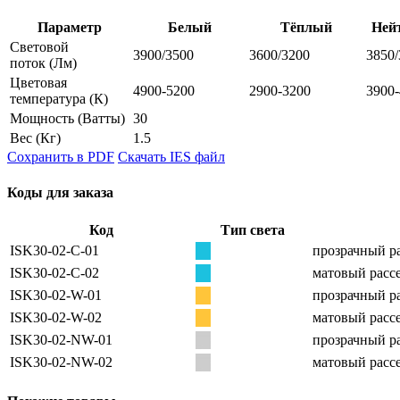
Параметр
Белый
Тёплый
Ней
Световой
3900/3500
3600/3200
3850/
поток
(Лм)
Цветовая
4900-5200
2900-3200
3900
температура
(К)
Мощность
(Ватты)
30
Вес
(Кг)
1.5
Сохранить в PDF
Скачать IES файл
Коды для заказа
Код
Тип света
ISK30-02-C-01
прозрачный ра
ISK30-02-C-02
матовый рассе
ISK30-02-W-01
прозрачный ра
ISK30-02-W-02
матовый рассе
ISK30-02-NW-01
прозрачный ра
ISK30-02-NW-02
матовый рассе