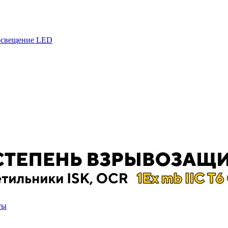
 освещение LED
ты