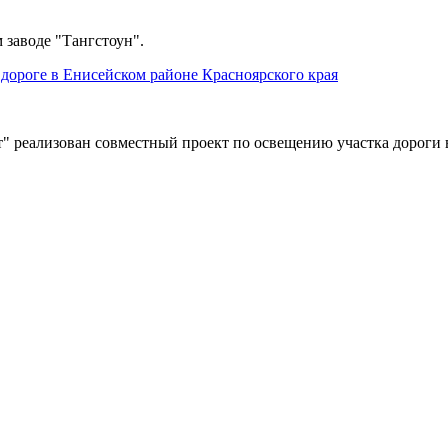
 заводе "Тангстоун".
дороге в Енисейском районе Красноярского края
" реализован совместный проект по освещению участка дороги 