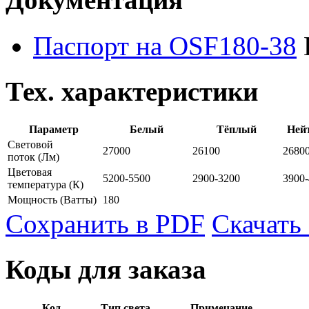
Паспорт на OSF180-38
Тех. характеристики
Параметр
Белый
Тёплый
Ней
Световой
27000
26100
2680
поток
(Лм)
Цветовая
5200-5500
2900-3200
3900
температура
(К)
Мощность
(Ватты)
180
Сохранить в PDF
Скачать
Коды для заказа
Код
Тип света
Примечание