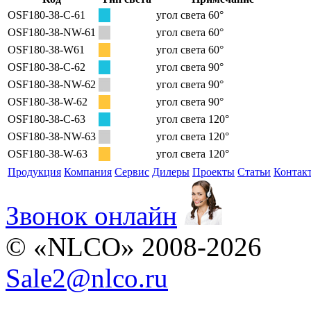
OSF180-38-C-61
угол света 60°
OSF180-38-NW-61
угол света 60°
OSF180-38-W61
угол света 60°
OSF180-38-C-62
угол света 90°
OSF180-38-NW-62
угол света 90°
OSF180-38-W-62
угол света 90°
OSF180-38-C-63
угол света 120°
OSF180-38-NW-63
угол света 120°
OSF180-38-W-63
угол света 120°
Продукция
Компания
Сервис
Дилеры
Проекты
Статьи
Контак
Звонок онлайн
© «NLCO» 2008-2026
Sale2
@
nlco.ru