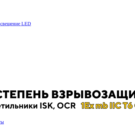
 освещение LED
ты