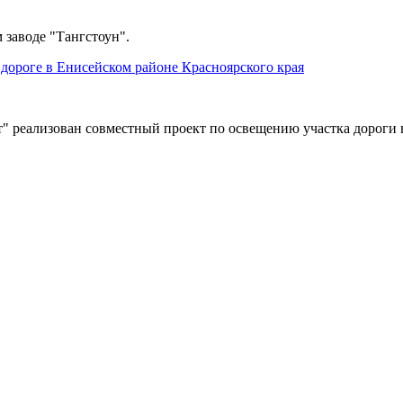
 заводе "Тангстоун".
дороге в Енисейском районе Красноярского края
" реализован совместный проект по освещению участка дороги 