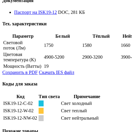
Документация
Паспорт на ISK19-12
DOC, 281 КБ
Тех. характеристики
Параметр
Белый
Тёплый
Ней
Световой
1750
1580
1660
поток
(Лм)
Цветовая
4900-5200
2900-3200
3900
температура
(К)
Мощность
(Ватты)
19
Сохранить в PDF
Скачать IES файл
Коды для заказа
Код
Тип света
Примечание
ISK19-12-C-02
Свет холодный
ISK19-12-W-02
Свет теплый
ISK19-12-NW-02
Свет нейтральный
Похожие товары