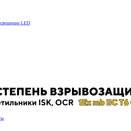
 освещение LED
ты