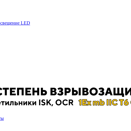
 освещение LED
ты