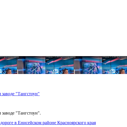
 заводе "Тангстоун"
 заводе "Тангстоун".
дороге в Енисейском районе Красноярского края