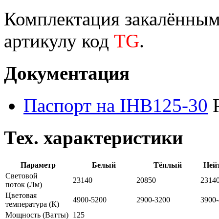
Комплектация закалённым 
артикулу код
TG
.
Документация
Паспорт на IHB125-30
Тех. характеристики
Параметр
Белый
Тёплый
Ней
Световой
23140
20850
2314
поток
(Лм)
Цветовая
4900-5200
2900-3200
3900
температура
(К)
Мощность
(Ватты)
125