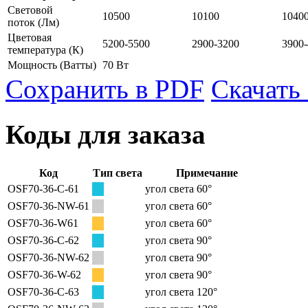
Световой
10500
10100
1040
поток
(Лм)
Цветовая
5200-5500
2900-3200
3900
температура
(К)
Мощность
(Ватты)
70 Вт
Сохранить в PDF
Скачать
Коды для заказа
Код
Тип света
Примечание
OSF70-36-C-61
угол света 60°
OSF70-36-NW-61
угол света 60°
OSF70-36-W61
угол света 60°
OSF70-36-C-62
угол света 90°
OSF70-36-NW-62
угол света 90°
OSF70-36-W-62
угол света 90°
OSF70-36-C-63
угол света 120°