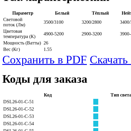
Параметр
Белый
Тёплый
Ней
Световой
3500/3100
3200/2800
3400/
поток
(Лм)
Цветовая
4900-5200
2900-3200
3900
температура
(К)
Мощность
(Ватты)
26
Вес
(Кг)
1.55
Сохранить в PDF
Скачать
Коды для заказа
Код
Тип свет
DSL26-01-С-51
DSL26-01-С-52
DSL26-01-С-53
DSL26-01-С-54
DSL26-01-С-55