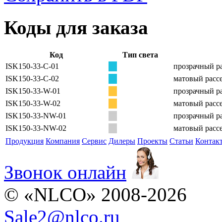
Коды для заказа
Код
Тип света
ISK150-33-C-01
прозрачный ра
ISK150-33-C-02
матовый рассе
ISK150-33-W-01
прозрачный ра
ISK150-33-W-02
матовый рассе
ISK150-33-NW-01
прозрачный ра
ISK150-33-NW-02
матовый рассе
Продукция
Компания
Сервис
Дилеры
Проекты
Статьи
Контак
Звонок онлайн
© «NLCO» 2008-2026
Sale2
@
nlco.ru