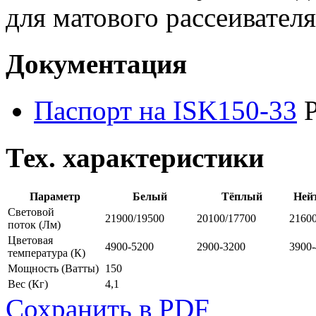
для матового рассеивателя
Документация
Паспорт на ISK150-33
Тех. характеристики
Параметр
Белый
Тёплый
Ней
Световой
21900/19500
20100/17700
2160
поток
(Лм)
Цветовая
4900-5200
2900-3200
3900
температура
(К)
Мощность
(Ватты)
150
Вес
(Кг)
4,1
Сохранить в PDF