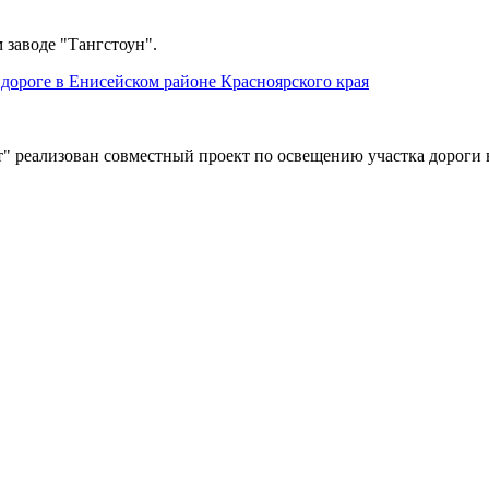
 заводе "Тангстоун".
дороге в Енисейском районе Красноярского края
" реализован совместный проект по освещению участка дороги 