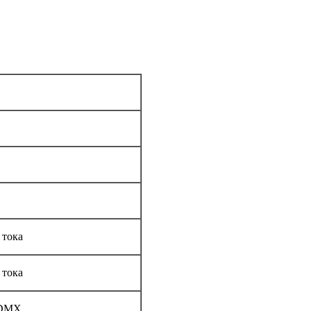
 тока
 тока
 DMX