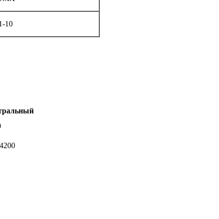
1-10
тральный
0
-4200