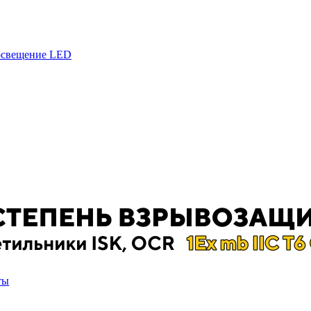
 освещение LED
ты