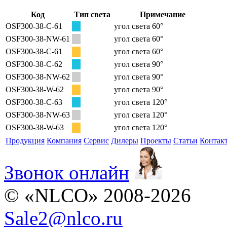
Код
Тип света
Примечание
OSF300-38-C-61
угол света 60°
OSF300-38-NW-61
угол света 60°
OSF300-38-C-61
угол света 60°
OSF300-38-C-62
угол света 90°
OSF300-38-NW-62
угол света 90°
OSF300-38-W-62
угол света 90°
OSF300-38-C-63
угол света 120°
OSF300-38-NW-63
угол света 120°
OSF300-38-W-63
угол света 120°
Продукция
Компания
Сервис
Дилеры
Проекты
Статьи
Контак
Звонок онлайн
© «NLCO» 2008-2026
Sale2
@
nlco.ru