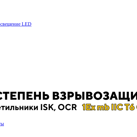
 освещение LED
ты