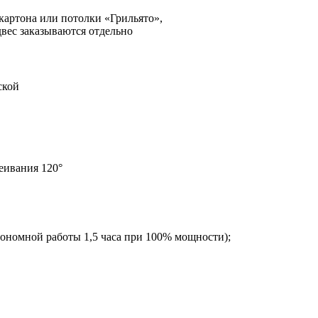
артона или потолки «Грильято»,
двес заказываются отдельно
ской
еивания 120°
ономной работы 1,5 часа при 100% мощности);