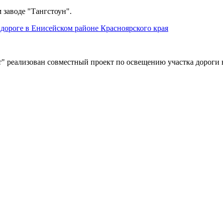
 заводе "Тангстоун".
дороге в Енисейском районе Красноярского края
" реализован совместный проект по освещению участка дороги 