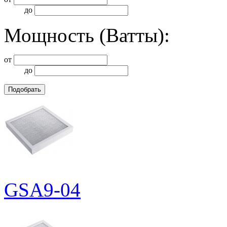
до
Мощность (Ватты):
от
до
GSA9-04