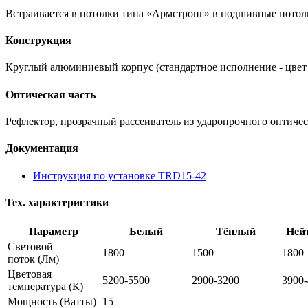
Встраивается в потолки типа «Армстронг» в подшивные потолк
Конструкция
Круглый алюминиевый корпус (стандартное исполнение - цвет
Оптическая часть
Рефлектор, прозрачный рассеиватель из ударопрочного оптиче
Документация
Инструкция по установке TRD15-42
Тех. характеристики
Параметр
Белый
Тёплый
Ней
Световой
1800
1500
1800
поток
(Лм)
Цветовая
5200-5500
2900-3200
3900
температура
(К)
Мощность
(Ватты)
15