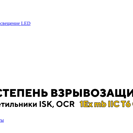
 освещение LED
ты