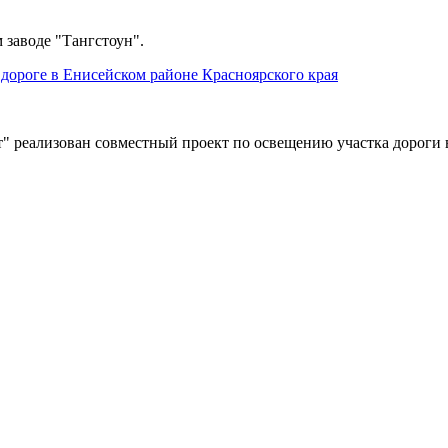
 заводе "Тангстоун".
дороге в Енисейском районе Красноярского края
" реализован совместный проект по освещению участка дороги 