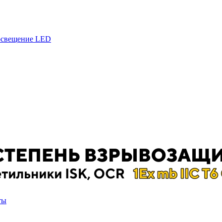
 освещение LED
ты