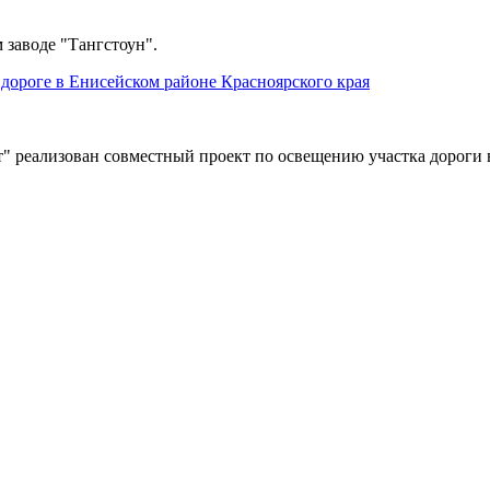
 заводе "Тангстоун".
дороге в Енисейском районе Красноярского края
" реализован совместный проект по освещению участка дороги 