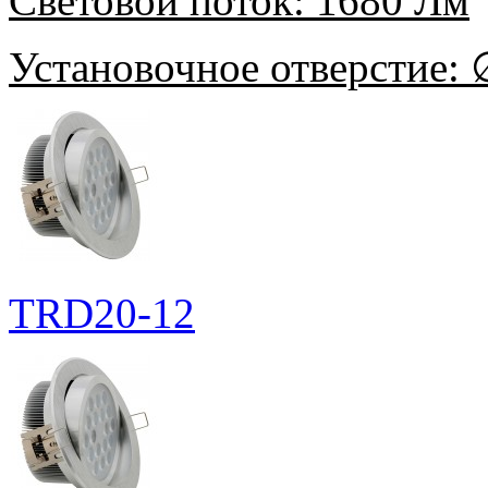
Световой поток:
1680 Лм
Установочное отверстие:
∅
TRD20-12