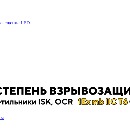
 освещение LED
ты