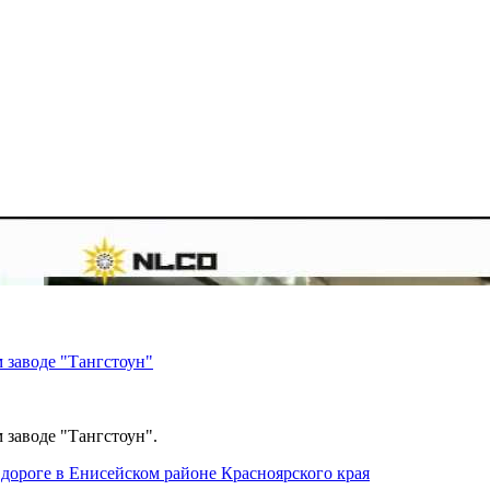
 заводе "Тангстоун"
 заводе "Тангстоун".
дороге в Енисейском районе Красноярского края