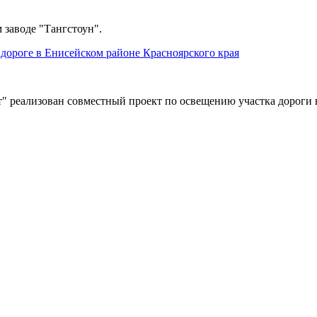
 заводе "Тангстоун".
дороге в Енисейском районе Красноярского края
" реализован совместный проект по освещению участка дороги 