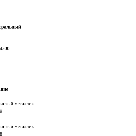
тральный
-4200
ние
бристый металлик
ый
бристый металлик
ый