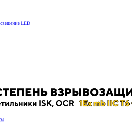
 освещение LED
ты