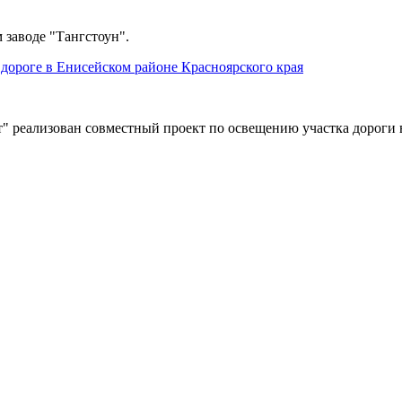
 заводе "Тангстоун".
дороге в Енисейском районе Красноярского края
" реализован совместный проект по освещению участка дороги 