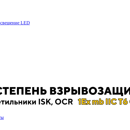
 освещение LED
ты