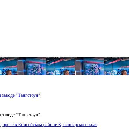
 заводе "Тангстоун"
 заводе "Тангстоун".
дороге в Енисейском районе Красноярского края