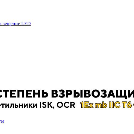
 освещение LED
ты