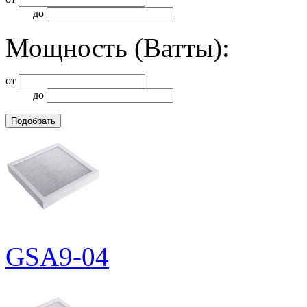
до
Мощность (Ватты):
от
до
GSA9-04