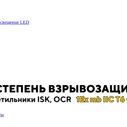
 освещение LED
ты