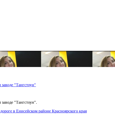
 заводе "Тангстоун"
 заводе "Тангстоун".
дороге в Енисейском районе Красноярского края