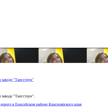
 заводе "Тангстоун"
 заводе "Тангстоун".
дороге в Енисейском районе Красноярского края