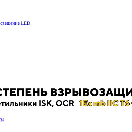
 освещение LED
ты