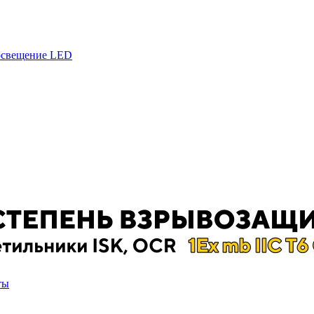
 освещение LED
ты