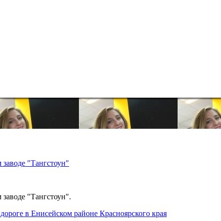
 заводе "Тангстоун"
 заводе "Тангстоун".
дороге в Енисейском районе Красноярского края