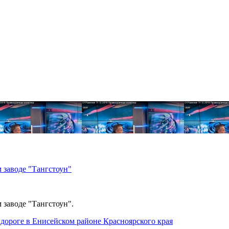
 заводе "Тангстоун"
 заводе "Тангстоун".
дороге в Енисейском районе Красноярского края