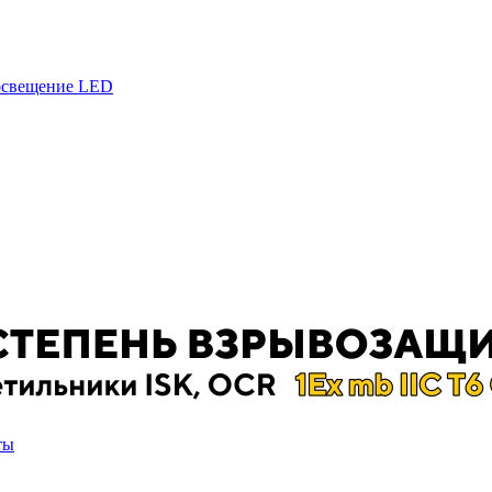
 освещение LED
ты