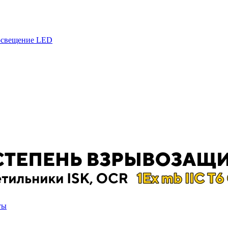
 освещение LED
ты