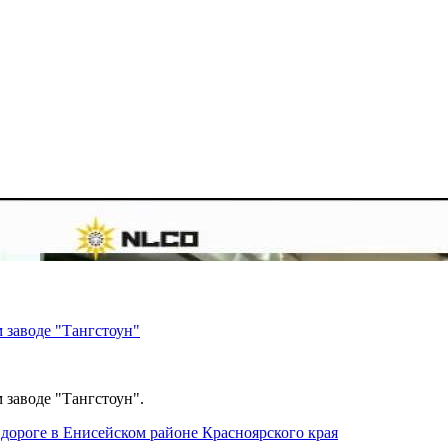
 заводе "Тангстоун"
 заводе "Тангстоун".
дороге в Енисейском районе Красноярского края