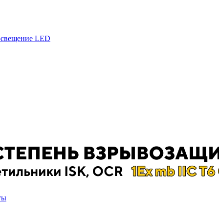
 освещение LED
ты