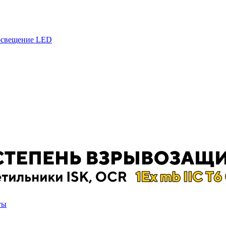
 освещение LED
ты