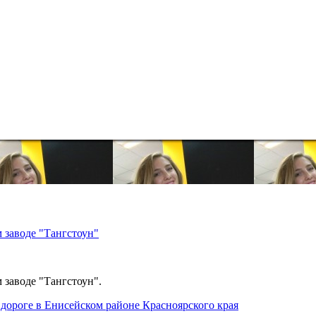
 заводе "Тангстоун"
 заводе "Тангстоун".
дороге в Енисейском районе Красноярского края