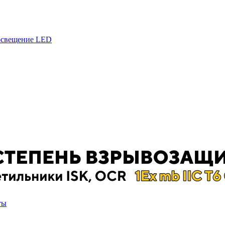
 освещение LED
ты