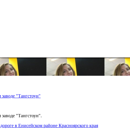
 заводе "Тангстоун"
 заводе "Тангстоун".
дороге в Енисейском районе Красноярского края