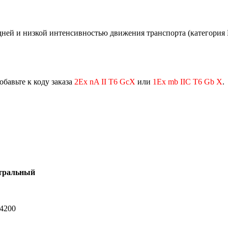
дней и низкой интенсивностью движения транспорта (категория 
обавьте к коду заказа
2Ех nA II T6 GcX
или
1Ex mb IIC T6 Gb X
.
тральный
-4200