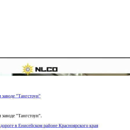
 заводе "Тангстоун"
 заводе "Тангстоун".
дороге в Енисейском районе Красноярского края