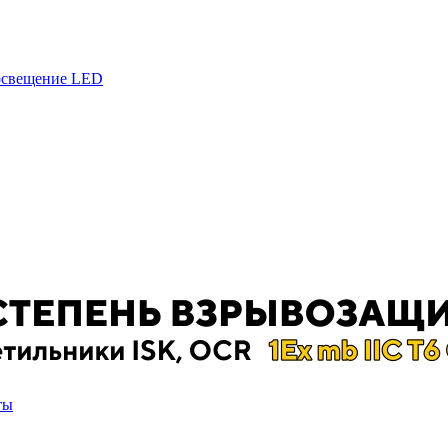
 освещение LED
ты