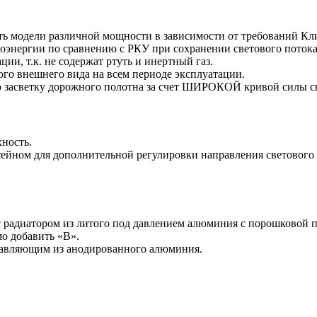
ать модели различной мощности в зависимости от требований Кл
оэнергии по сравнению с РКУ при сохранении светового потока,
ии, т.к. не содержат ртуть и инертный газ.
ого внешнего вида на всем периоде эксплуатации.
 засветку дорожного полотна за счет ШИРОКОЙ кривой силы св
хность.
йном для дополнительной регулировки направления светового 
 радиатором из литого под давлением алюминия с порошковой п
мо добавить «В».
правляющим из анодированного алюминия.