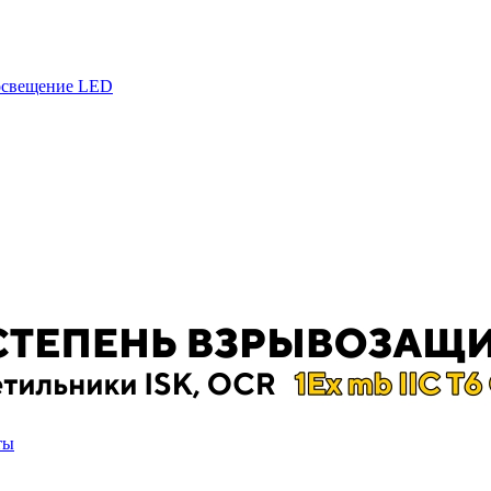
 освещение LED
ты