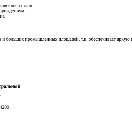
ржавеющей стали.
овреждениям.
и).
 и больших промышленных площадей, т.к. обеспечивает яркую и
тральный
0
-4200