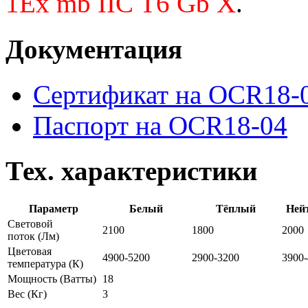
1Ex mb IIC T6 Gb X
.
Документация
Сертификат на OCR18-
Паспорт на OCR18-04
Тех. характеристики
Параметр
Белый
Тёплый
Ней
Световой
2100
1800
2000
поток
(Лм)
Цветовая
4900-5200
2900-3200
3900
температура
(К)
Мощность
(Ватты)
18
Вес
(Кг)
3