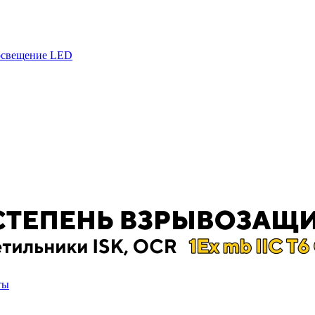
 освещение LED
ты