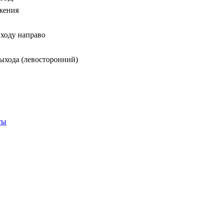
жения
ходу направо
выхода (левосторонний)
ты