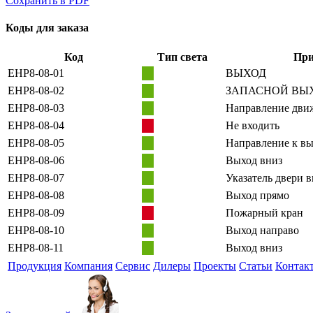
Сохранить в PDF
Коды для заказа
Код
Тип света
При
EHP8-08-01
ВЫХОД
EHP8-08-02
ЗАПАСНОЙ ВЫ
EHP8-08-03
Направление дви
EHP8-08-04
Не входить
EHP8-08-05
Направление к вы
EHP8-08-06
Выход вниз
EHP8-08-07
Указатель двери 
EHP8-08-08
Выход прямо
EHP8-08-09
Пожарный кран
EHP8-08-10
Выход направо
EHP8-08-11
Выход вниз
Продукция
Компания
Сервис
Дилеры
Проекты
Статьи
Контак