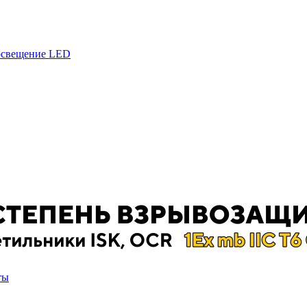
 освещение LED
ты