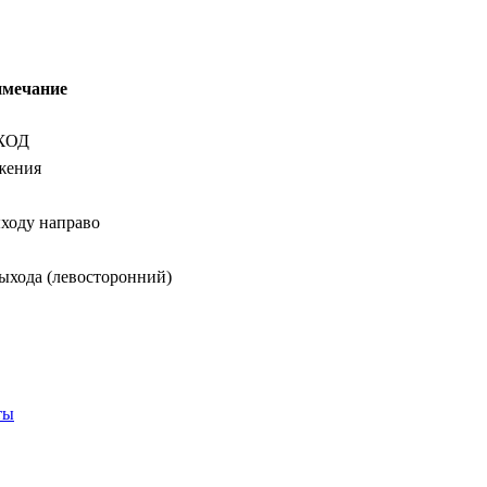
мечание
ХОД
жения
ходу направо
выхода (левосторонний)
ты