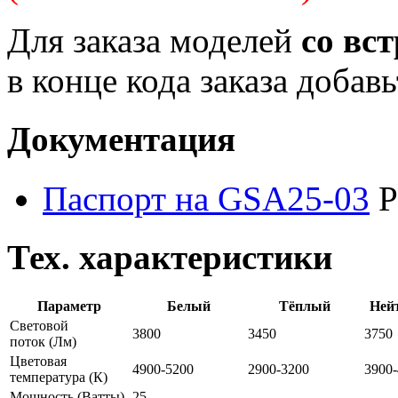
Для заказа моделей
со вс
в конце кода заказа добав
Документация
Паспорт на GSA25-03
P
Тех. характеристики
Параметр
Белый
Тёплый
Ней
Световой
3800
3450
3750
поток
(Лм)
Цветовая
4900-5200
2900-3200
3900
температура
(К)
Мощность
(Ватты)
25