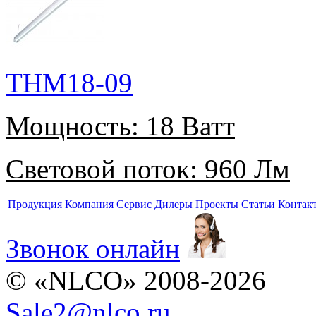
THM18-09
Мощность:
18 Ватт
Световой поток:
960 Лм
Продукция
Компания
Сервис
Дилеры
Проекты
Статьи
Контак
Звонок онлайн
© «NLCO» 2008-2026
Sale2
@
nlco.ru