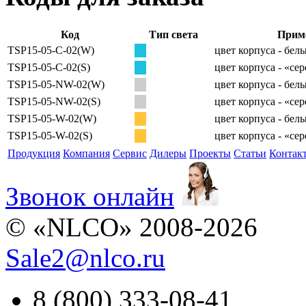
Код
Тип света
Прим
TSP15-05-C-02(W)
цвет корпуса - бел
TSP15-05-C-02(S)
цвет корпуса - «се
TSP15-05-NW-02(W)
цвет корпуса - бел
TSP15-05-NW-02(S)
цвет корпуса - «се
TSP15-05-W-02(W)
цвет корпуса - бел
TSP15-05-W-02(S)
цвет корпуса - «се
Продукция
Компания
Сервис
Дилеры
Проекты
Статьи
Контак
Звонок онлайн
© «NLCO» 2008-2026
Sale2
@
nlco.ru
8 (800) 333-08-41