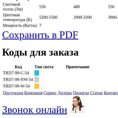
Световой
550
480
550
поток
(Лм)
Цветовая
5200-5500
2900-3200
3900
температура
(К)
Мощность
(Ватты)
7
Сохранить в PDF
Коды для заказа
Код
Тип света
Примечание
TRD7-99-C-54
TRD7-99-NW-54
TRD7-99-W-54
Продукция
Компания
Сервис
Дилеры
Проекты
Статьи
Контак
Звонок онлайн