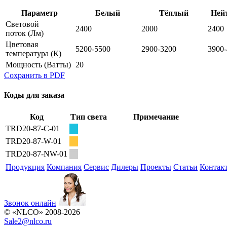
Параметр
Белый
Тёплый
Ней
Световой
2400
2000
2400
поток
(Лм)
Цветовая
5200-5500
2900-3200
3900
температура
(К)
Мощность
(Ватты)
20
Сохранить в PDF
Коды для заказа
Код
Тип света
Примечание
TRD20-87-C-01
TRD20-87-W-01
TRD20-87-NW-01
Продукция
Компания
Сервис
Дилеры
Проекты
Статьи
Контак
Звонок онлайн
© «NLCO» 2008-2026
Sale2
@
nlco.ru