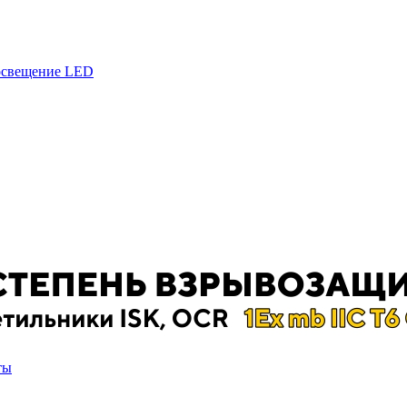
 освещение LED
ты