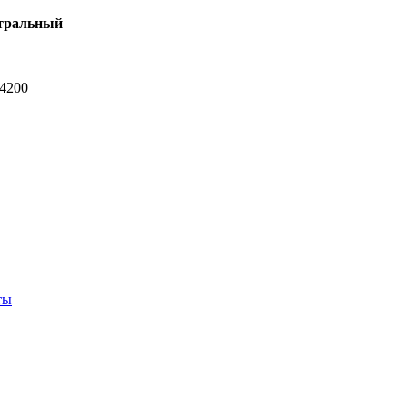
тральный
-4200
ты