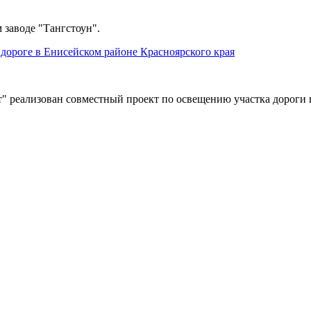
 заводе "Тангстоун".
дороге в Енисейском районе Красноярского края
" реализован совместный проект по освещению участка дороги 