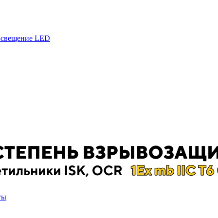
 освещение LED
ты