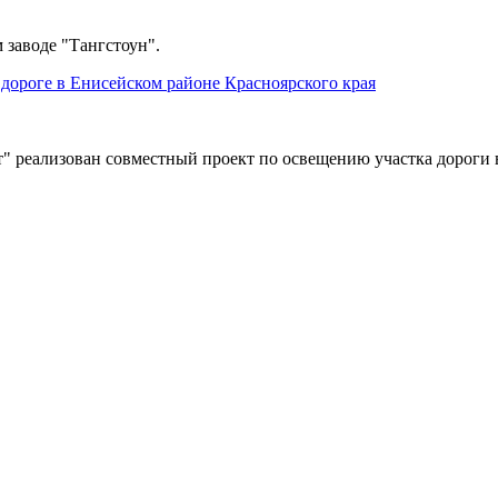
 заводе "Тангстоун".
дороге в Енисейском районе Красноярского края
" реализован совместный проект по освещению участка дороги 