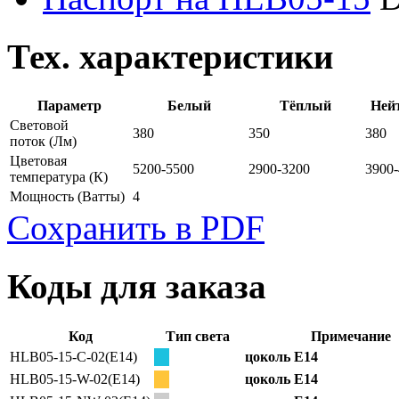
Тех. характеристики
Параметр
Белый
Тёплый
Ней
Световой
380
350
380
поток
(Лм)
Цветовая
5200-5500
2900-3200
3900
температура
(К)
Мощность
(Ватты)
4
Сохранить в PDF
Коды для заказа
Код
Тип света
Примечание
HLB05-15-C-02(E14)
цоколь E14
HLB05-15-W-02(E14)
цоколь E14