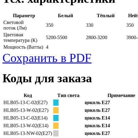
Параметр
Белый
Тёплый
Ней
Световой
350
330
350
поток
(Лм)
Цветовая
5200-5500
2800-3200
3900
температура
(К)
Мощность
(Ватты)
4
Сохранить в PDF
Коды для заказа
Код
Тип света
Примечание
HLB05-13-C-02(E27)
цоколь E27
HLB05-13-W-02(E27)
цоколь E27
HLB05-13-C-02(E14)
цоколь E14
HLB05-13-W-02(E14)
цоколь E14
HLB05-13-NW-02(E27)
цоколь E27