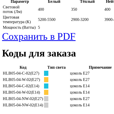
Параметр
Белый
Тёплый
Ней
Световой
400
350
400
поток
(Лм)
Цветовая
5200-5500
2900-3200
3900
температура
(К)
Мощность
(Ватты)
5
Сохранить в PDF
Коды для заказа
Код
Тип света
Примечание
HLB05-04-C-02(E27)
цоколь E27
HLB05-04-W-02(E27)
цоколь E27
HLB05-04-C-02(E14)
цоколь E14
HLB05-04-W-02(E14)
цоколь E14
HLB05-04-NW-02(E27)
цоколь E27
HLB05-04-NW-02(E14)
цоколь E14