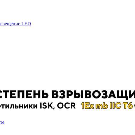
 освещение LED
ты