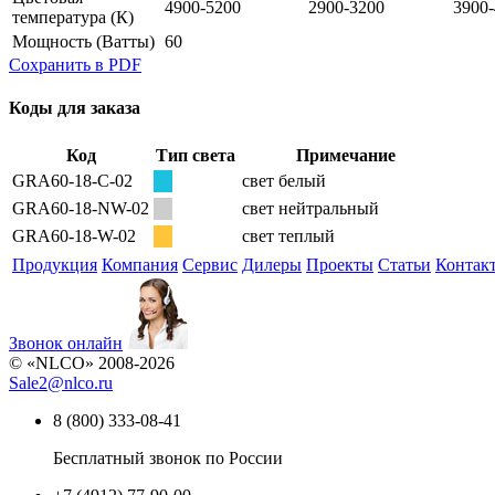
4900-5200
2900-3200
3900
температура
(К)
Мощность
(Ватты)
60
Сохранить в PDF
Коды для заказа
Код
Тип света
Примечание
GRA60-18-C-02
свет белый
GRA60-18-NW-02
свет нейтральный
GRA60-18-W-02
свет теплый
Продукция
Компания
Сервис
Дилеры
Проекты
Статьи
Контак
Звонок онлайн
© «NLCO» 2008-2026
Sale2
@
nlco.ru
8 (800) 333-08-41
Бесплатный звонок по России