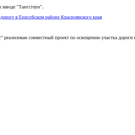
 заводе "Тангстоун".
дороге в Енисейском районе Красноярского края
" реализован совместный проект по освещению участка дороги 