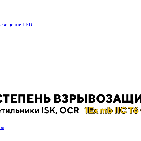
 освещение LED
ты