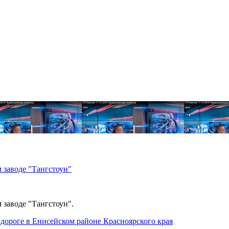
 заводе "Тангстоун"
 заводе "Тангстоун".
дороге в Енисейском районе Красноярского края