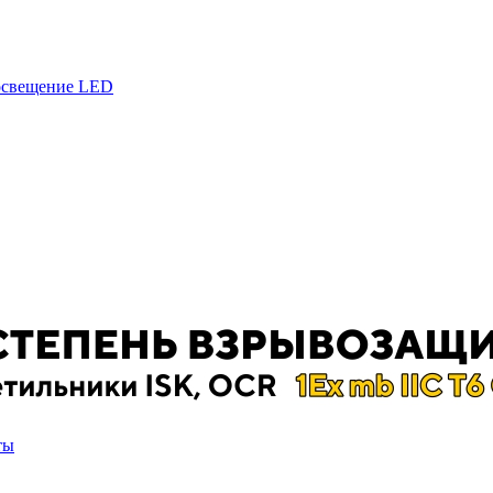
 освещение LED
ты