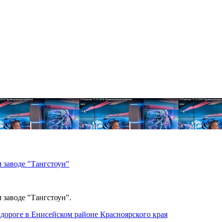
 заводе "Тангстоун"
 заводе "Тангстоун".
дороге в Енисейском районе Красноярского края