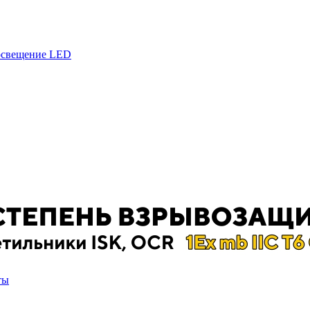
 освещение LED
ты