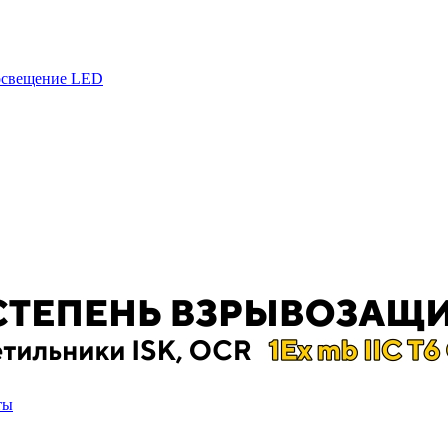
 освещение LED
ты