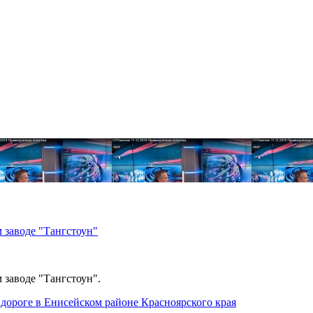
 заводе "Тангстоун"
 заводе "Тангстоун".
дороге в Енисейском районе Красноярского края