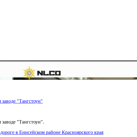
 заводе "Тангстоун"
 заводе "Тангстоун".
дороге в Енисейском районе Красноярского края