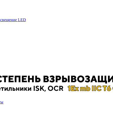
 освещение LED
ты